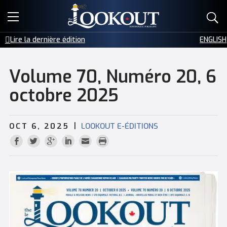
E-ÉDITIONS
Lire la dernière édition
ENGLISH
PUBLICITÉ
Volume 70, Numéro 20, 6
PETITES ANNONCES
octobre 2025
ÉVÉNEMENT
|
OCT 6, 2025
LOOKOUT E-ÉDITIONS
CONTACTEZ-NOUS