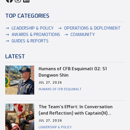
TOP CATEGORIES
LEADERSHIP & POLICY
OPERATIONS & DEPLOYMENT
AWARDS & PROMOTIONS
COMMUNITY
GUIDES & REPORTS
LATEST
Humans of CFB Esquimalt 02: S1
Dongwon Shin
JUL 27, 2026
HUMANS OF CFB ESQUIMALT
The Team’s Effort: In Conversation
(and Reflection) with Captain(N)
Kevin Whiteside, Outgoing Base
JUL 27, 2026
Commander of CFB Esquimalt
LEADERSHIP & POLICY