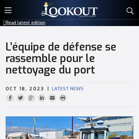
E-EDITIONS
Read latest edition
EVENTS
L’équipe de défense se
CREATIVE SERVICES
rassemble pour le
nettoyage du port
CLASSIFIEDS
CONTACT
|
OCT 18, 2023
LATEST NEWS