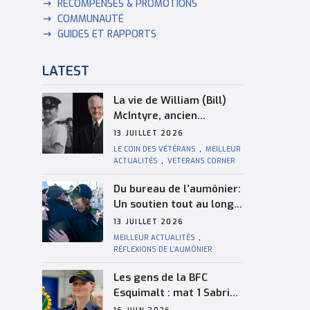
RÉCOMPENSES & PROMOTIONS
COMMUNAUTÉ
GUIDES ET RAPPORTS
LATEST
La vie de William (Bill)
McIntyre, ancien
combattant de la Marine
13 JUILLET 2026
royale canadienne
LE COIN DES VÉTÉRANS
,
MEILLEUR
ACTUALITÉS
,
VETERANS CORNER
Du bureau de l’aumônier:
Un soutien tout au long
de la saison de
13 JUILLET 2026
navigation
MEILLEUR ACTUALITÉS
,
RÉFLEXIONS DE L’AUMÔNIER
Les gens de la BFC
Esquimalt : mat 1 Sabrina
Holmes