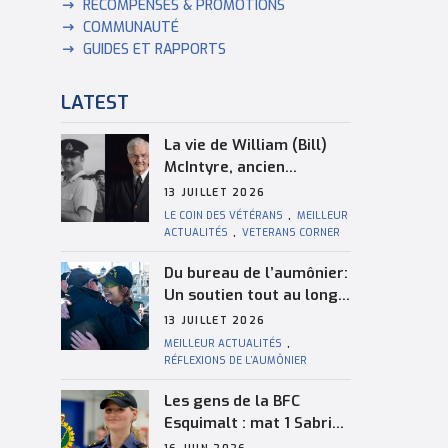
RÉCOMPENSES & PROMOTIONS
COMMUNAUTÉ
GUIDES ET RAPPORTS
LATEST
La vie de William (Bill)
McIntyre, ancien
combattant de la Marine
13 JUILLET 2026
royale canadienne
LE COIN DES VÉTÉRANS
,
MEILLEUR
ACTUALITÉS
,
VETERANS CORNER
Du bureau de l’aumônier:
Un soutien tout au long
de la saison de
13 JUILLET 2026
navigation
MEILLEUR ACTUALITÉS
,
RÉFLEXIONS DE L’AUMÔNIER
Les gens de la BFC
Esquimalt : mat 1 Sabrina
Holmes